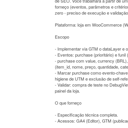
de SEO. Você trabalhará a partir de um
forneço (eventos, parâmetros e critério
zero - preciso de execução e validação
Plataforma: loja em WooCommerce (W
Escopo
- Implementar via GTM o dataLayer e
- Eventos: purchase (prioritário) e funi
- purchase com value, currency (BRL), 
(item_id, nome, preço, quantidade, cate
- Marcar purchase como evento-chave; 
higiene de UTM e exclusão de self-ref
- Validar: compra de teste no DebugVie
painel da loja.
O que forneço
- Especificação técnica completa.
- Acessos: GA4 (Editor), GTM (publicaç