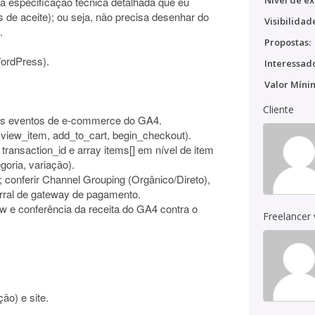
Nível de ex
a especificação técnica detalhada que eu
s de aceite); ou seja, não precisa desenhar do
Visibilidad
.
Propostas:
ordPress).
Interessado
Valor Míni
Cliente
 os eventos de e-commerce do GA4.
l (view_item, add_to_cart, begin_checkout).
transaction_id e array items[] em nível de item
goria, variação).
conferir Channel Grouping (Orgânico/Direto),
erral de gateway de pagamento.
w e conferência da receita do GA4 contra o
Freelancer
ão) e site.