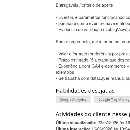
Entregáveis / critério de aceite
- Eventos e parâmetros funcionando c
- purchase como evento-chave e atribu
- Evidência de validação (DebugView) e
Para o orçamento, me informe na prop
- Valor e formato (preferência por proje
- Prazo estimado (é a etapa que destrav
- Experiência com GA4 e-commerce 
exemplos.
- Se trabalha com dataLayer manual ou
Habilidades desejadas:
Google Analytics
Google Tag Mana
Atividades do cliente nesse 
Última visualização:
22/07/2026 às 16
Última interação:
16/06/2026 às 13:24