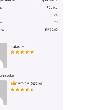
periência:
Especialista
e:
Público
24
s:
28
mo:
R$ 50,00
Fabio R.
 vencedor
RODRIGO M.