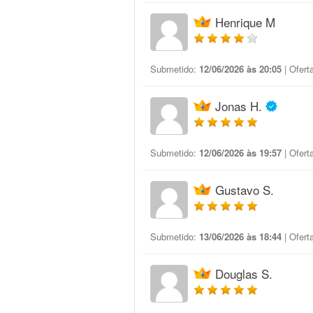
Henrique M
Submetido:
12/06/2026 às 20:05
| Ofert
Jonas H.
Submetido:
12/06/2026 às 19:57
| Ofert
Gustavo S.
Submetido:
13/06/2026 às 18:44
| Ofert
Douglas S.