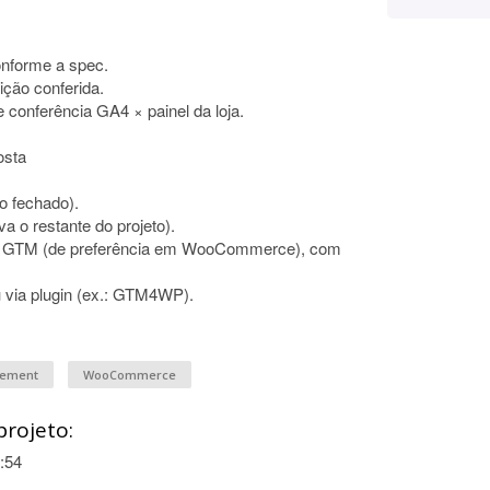
onforme a spec.
ição conferida.
 conferência GA4 × painel da loja.
osta
to fechado).
a o restante do projeto).
+ GTM (de preferência em WooCommerce), com
 via plugin (ex.: GTM4WP).
gement
WooCommerce
projeto:
:54