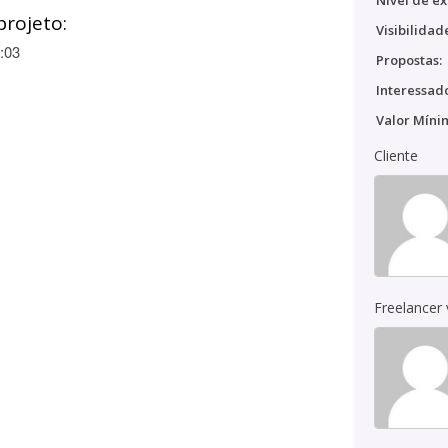
Nível de ex
projeto:
Visibilidad
:03
Propostas:
Interessado
Valor Míni
Cliente
Freelancer