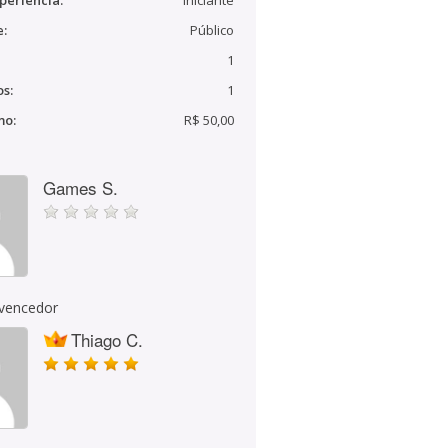
periência:
Iniciante
e:
Público
1
s:
1
mo:
R$ 50,00
Games S.
 vencedor
Thiago C.