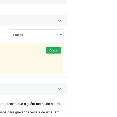
Aceita
as 10 faixas no Spotify, organizadas em dois álbuns: - 1 álbu...
toral. Dou preferência por voz feminina, mas também esto...