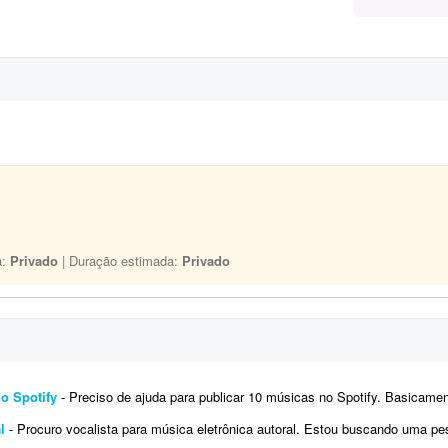
a:
Privado
| Duração estimada:
Privado
no Spotify
- Preciso de ajuda para publicar 10 músicas no Spotify. Basicamente, preciso que alguém me ajude a subir ess
l
- Procuro vocalista para música eletrônica autoral. Estou buscando uma pessoa para gravar os vocais de uma faixa au