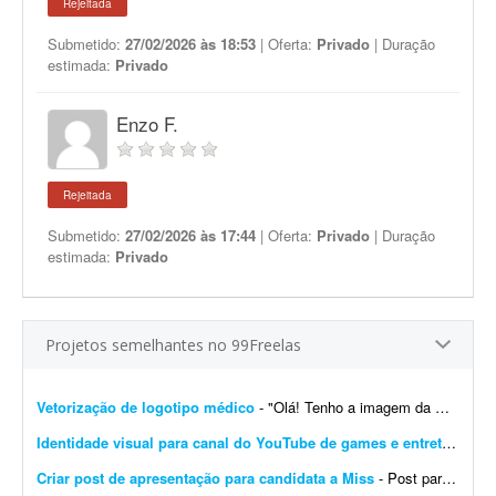
Rejeitada
Submetido:
27/02/2026 às 18:53
| Oferta:
Privado
| Duração
estimada:
Privado
Enzo F.
Rejeitada
Submetido:
27/02/2026 às 17:44
| Oferta:
Privado
| Duração
estimada:
Privado
Projetos semelhantes no 99Freelas
Vetorização de logotipo médico
- "Olá! Tenho a imagem da minha logomarca recentemente alterada por IA em alta resolução, mas preciso do arquivo base vetorizado para garantir qualidade na reproduç&a...
Identidade visual para canal do YouTube de games e entretenimento
Criar post de apresentação para candidata a Miss
- Post para candidata a Miss com a foto da candidata no centro, destacando sua beleza e contendo o nome Kaylana. O objetivo é apresentar a candidata e estimular a torcida.