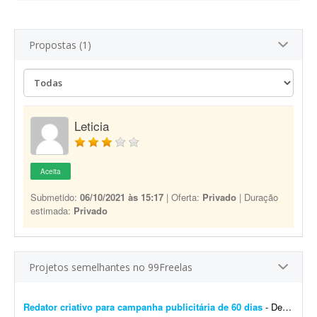
Propostas (1)
Leticia
Aceita
Submetido:
06/10/2021 às 15:17
| Oferta:
Privado
| Duração
estimada:
Privado
Projetos semelhantes no 99Freelas
Redator criativo para campanha publicitária de 60 dias
- Desenvolver supervisão editorial, definição de objetivos, escrita de títulos e blocos de texto e definição do estilo de campanha para uma campanha publicit...