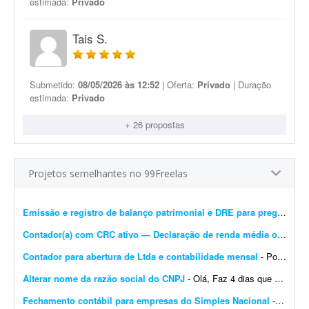
estimada:
Privado
Tais S.
Submetido:
08/05/2026 às 12:52
| Oferta:
Privado
| Duração
estimada:
Privado
+ 26 propostas
Projetos semelhantes no 99Freelas
Emissão e registro de balanço patrimonial e DRE para pregão
- Est
Contador(a) com CRC ativo — Declaração de renda média ou DECORE para PROUNI
Contador para abertura de Ltda e contabilidade mensal
- Português: Procuro um contador ou escritório de contabilidade para uma Ltda em constituição no Rio de Janeiro, com sócio estrangeiro não residente (belga)....
Alterar nome da razão social do CNPJ
- Olá, Faz 4 dias que abri um CNPJ novo no Simples Nacional. Precisei abrir uma conta no TikTok e o CPF aparece com meu nome de casada; por isso houve divergência no nome registrado na ...
Fechamento contábil para empresas do Simples Nacional
- - Fechamento contábil de 30 empresas do Simples Nacional, referente a 2025. - Entrega com contas conciliadas e demonstrativo de composição de contas. - Empresas prestadoras de ...