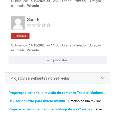
Submetido:
15/10/2025 às 12:22
| Oferta:
Privado
| Duração
estimada:
Privado
Sam F.
Rejeitada
Submetido:
14/10/2025 às 11:30
| Oferta:
Privado
| Duração
estimada:
Privado
+ 7 propostas
Projetos semelhantes no 99Freelas
Preparação editorial e revisão do romance Taste of Madness
- Proc
Revisor de texto para livreto infantil
- Preciso de um revisor de texto para livreto infantil. O texto tem uma média de 10 páginas. Procuro revisão ortográfica, gramatical e de adequação ao p&uacu...
Preparação editorial de obra bibliográfica - 2ª etapa
- Especializado em obras bibliográficas. Importante! Serão aceitas apenas propostas de profissionais com formação ou experiência comprovada em preparaç&atil...