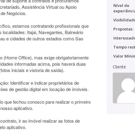
al de suporte a contratos e procuramos
Nível de
retariado, Assistência Virtual ou Apoio
experiênci
 de Negócios.
Visibilidad
fico, estamos contratando profissionais que
Propostas:
 localidades: Itajai, Navegantes, Balneário
au e cidades de outros estados como Sao
Interessado
Tempo rest
Valor Míni
o (Home Office), mas exige obrigatoriamente
cidades informadas acima, pois haverá duas
Cliente
otos iniciais e vistoria de saída).
ão: Identificar e indicar proprietários de
ões de gestão digital em locação de imóveis.
ário que fechou conosco para realizar o primeiro
 nosso aplicativo.
ontrato, ir ao imóvel realizar as fotos de
lo aplicativo.