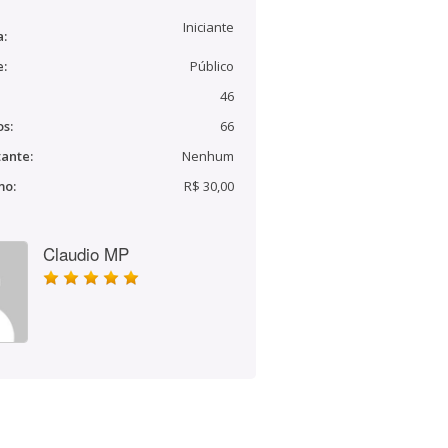
Iniciante
a:
e:
Público
46
s:
66
ante:
Nenhum
mo:
R$ 30,00
Claudio MP