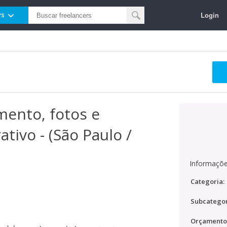
Login
rs
mento, fotos e
tivo - (São Paulo /
Informaçõe
Categoria:
Subcategor
Orçamento