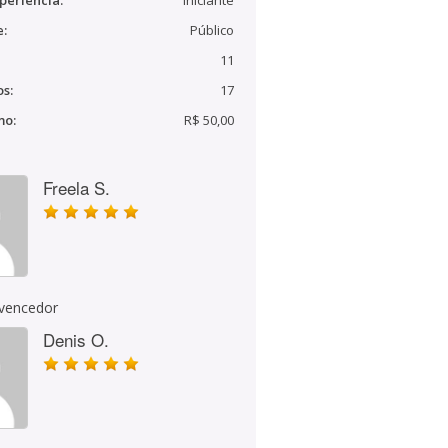
periência:
Iniciante
e:
Público
11
s:
17
mo:
R$ 50,00
Freela S.
 vencedor
Denis O.