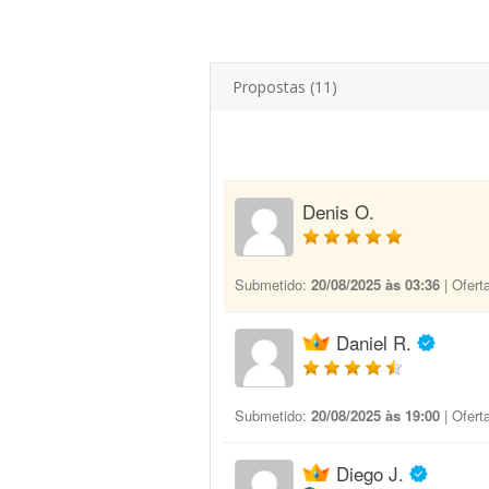
Propostas (11)
Denis O.
Submetido:
20/08/2025 às 03:36
| Ofert
Daniel R.
Submetido:
20/08/2025 às 19:00
| Ofert
Diego J.