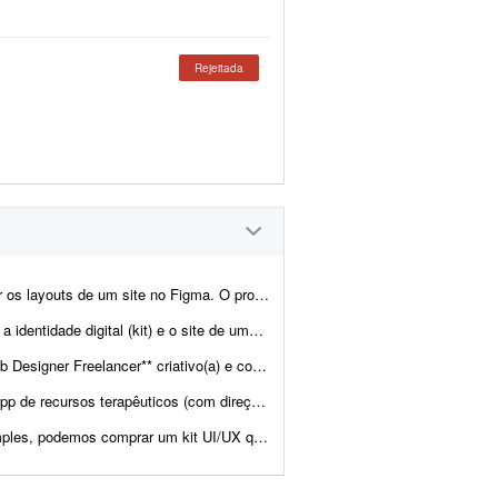
Rejeitada
 contempla a criação do layout da página inicial e de p...
ra. Também haverá demanda para criar o site de uma transportadora. Ambos já est&atild...
nvolver layouts modernos e funcionais para projetos web. Projeto pa...
visual de "jogos" interativos) Descrição: Estou desenvolvendo uma platafor...
 maioria das finalidades. Projeto Estamos desenvolvendo uma plataforma ...