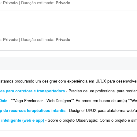
a:
Privado
| Duração estimada:
Privado
a:
Privado
| Duração estimada:
Privado
tamos procurando um designer com experiência em UI/UX para desenvolver os layouts de um site no Figma. O projeto
tes para corretora e transportadora
- Preciso de um profissional para recriar a identidade digital (kit) e o site de uma correto
Date
- **Vaga Freelancer - Web Designer** Estamos em busca de um(a) **Web Designer Freelancer** criativo(a) e comprometido(a) para dese
 de recursos terapêuticos infantis
- Designer UI/UX para plataforma web/app de recursos terapêuticos (com direção 
inteligente (web e app)
- Sobre o projeto Observação: Como o projeto é simples, podemos comprar um kit UI/UX que atenda à