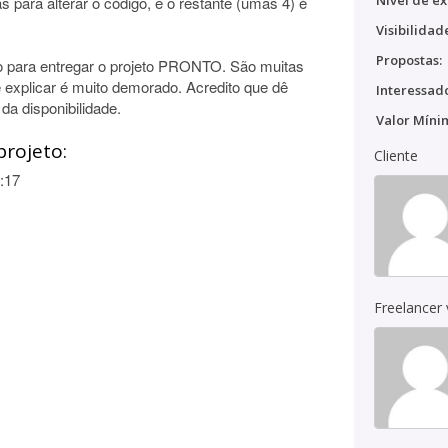
Nível de ex
 para alterar o código, e o restante (umas 4) é
Visibilidad
Propostas:
o para entregar o projeto PRONTO. São muitas
explicar é muito demorado. Acredito que dê
Interessado
da disponibilidade.
Valor Míni
projeto:
Cliente
:17
Freelancer