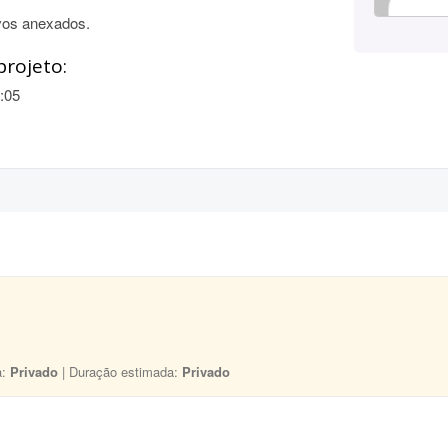
vos anexados.
projeto:
:05
a:
Privado
| Duração estimada:
Privado