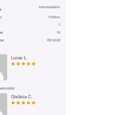
Intermediário
a:
e:
Público
7
s:
10
mo:
R$ 50,00
Lucas L.
 vencedor
Gislânia C.