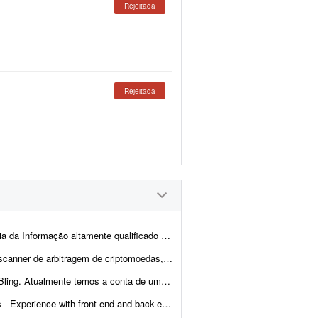
Rejeitada
Rejeitada
 realizar um trabalho com duração de uma semana. Espera-se execução ...
lhante às principais soluções internacionais do mercado, po...
cliente integrada com loja própria, Mercado Livre,...
- Ability to troubleshoot bugs and make small improvements - Good commu...