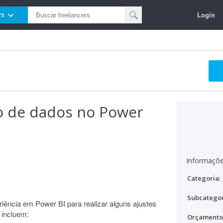
Login
rs
io de dados no Power
Informaçõe
Categoria:
Subcategor
ência em Power BI para realizar alguns ajustes
s incluem:
Orçamento