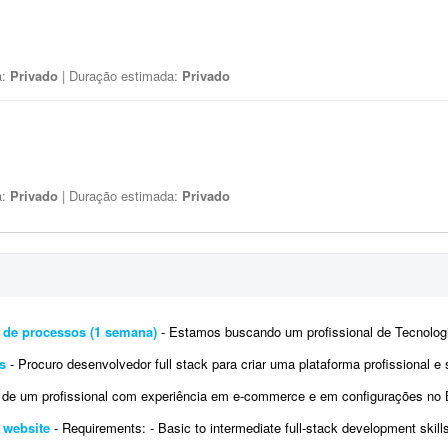
a:
Privado
| Duração estimada:
Privado
a:
Privado
| Duração estimada:
Privado
 de processos (1 semana)
- Estamos buscando um profissional de Tecnologia da Informação altamente qualificado para
s
- Procuro desenvolvedor full stack para criar uma plataforma profissional e scanner de arbitragem de criptomoedas, seme
profissional com experiência em e-commerce e em configurações no Bling. Atualmente temos a conta de um 
e website
- Requirements: - Basic to intermediate full-stack development skills - Experience with front-end and back-end web development 