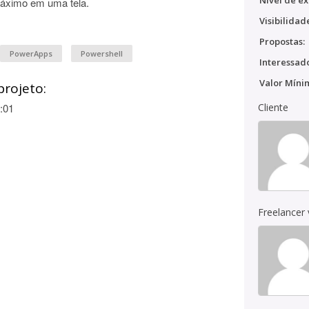
Nível de ex
máximo em uma tela.
Visibilidad
Propostas:
PowerApps
Powershell
Interessado
Valor Míni
projeto:
:01
Cliente
Freelancer