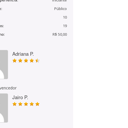
periência:
Iniciante
e:
Público
10
s:
19
mo:
R$ 50,00
Adriana P.
 vencedor
Jairo P.