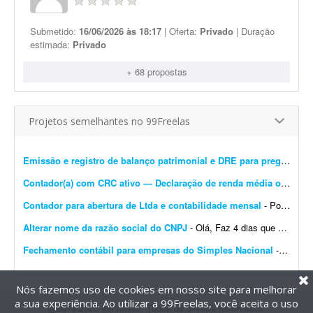
Submetido:
16/06/2026 às 18:17
| Oferta:
Privado
| Duração
estimada:
Privado
+ 68 propostas
Projetos semelhantes no 99Freelas
Emissão e registro de balanço patrimonial e DRE para pregão
- Est
Contador(a) com CRC ativo — Declaração de renda média ou DECORE para PROUNI
Contador para abertura de Ltda e contabilidade mensal
- Português: Procuro um contador ou escritório de contabilidade para uma Ltda em constituição no Rio de Janeiro, com sócio estrangeiro não residente (belga)....
Alterar nome da razão social do CNPJ
- Olá, Faz 4 dias que abri um CNPJ novo no Simples Nacional. Precisei abrir uma conta no TikTok e o CPF aparece com meu nome de casada; por isso houve divergência no nome registrado na ...
Fechamento contábil para empresas do Simples Nacional
- - Fechamento contábil de 30 empresas do Simples Nacional, referente a 2025. - Entrega com contas conciliadas e demonstrativo de composição de contas. - Empresas prestadoras de ...
Nós fazemos uso de cookies em nosso site para melhorar
a sua experiência. Ao utilizar a 99Freelas, você aceita o uso
@2014-2026 99Freelas. Todos os direitos reservados.