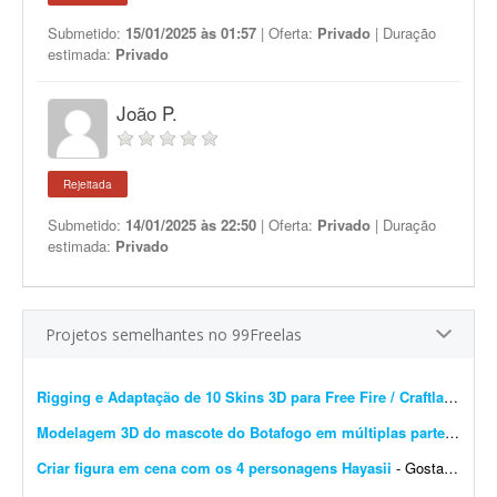
Submetido:
15/01/2025 às 01:57
| Oferta:
Privado
| Duração
estimada:
Privado
João P.
Rejeitada
Submetido:
14/01/2025 às 22:50
| Oferta:
Privado
| Duração
estimada:
Privado
Projetos semelhantes no 99Freelas
Rigging e Adaptação de 10 Skins 3D para Free Fire / Craftland Studio
Modelagem 3D do mascote do Botafogo em múltiplas partes
- Prec
Criar figura em cena com os 4 personagens Hayasii
- Gostaria de uma figura que, na verdade, seja uma cena com os quatro personagens da banda Hayasii, de DanDaDan. A cena de referência está em anexo. Minha ideia é que os personage...