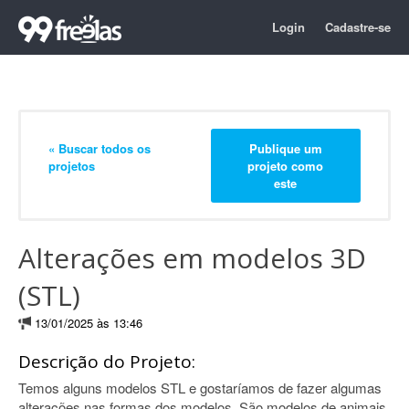
Login
Cadastre-se
« Buscar todos os
Publique um
projetos
projeto como
este
Alterações em modelos 3D
(STL)
13/01/2025 às 13:46
Descrição do Projeto:
Temos alguns modelos STL e gostaríamos de fazer algumas
alterações nas formas dos modelos. São modelos de animais