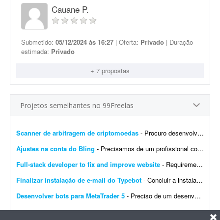
Cauane P.
Submetido:
05/12/2024 às 16:27
| Oferta:
Privado
| Duração
estimada:
Privado
+ 7 propostas
Projetos semelhantes no 99Freelas
Scanner de arbitragem de criptomoedas
- Procuro desenvolvedor full stack para criar uma plataforma profissional e scanner de arbitragem de criptomoedas, semelhante às principais soluções internacionais do mercado, po...
Ajustes na conta do Bling
- Precisamos de um profissional com experiência em e-commerce e em configurações no Bling. Atualmente temos a conta de um cliente integrada com loja própria, Mercado Livre,...
Full-stack developer to fix and improve website
- Requirements: - Basic to intermediate full-stack development skills - Experience with front-end and back-end web development - Ability to troubleshoot bugs and make small improvements - Good commu...
Finalizar instalação de e-mail do Typebot
- Concluir a instalação de e-mail do Typebot. Configurar SMTP, validar o envio de mensagens e integrar a funcionalidade com a instância atual. Entregar documentação ...
Desenvolver bots para MetaTrader 5
- Preciso de um desenvolvedor para criar um bot para operar day trade na B3. O robô deve ser desenvolvido para MetaTrader 5. Por favor, apresente exemplos de bots já desenvolvidos, bem ...