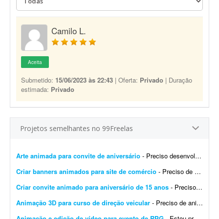
Camilo L.
Aceita
Submetido:
15/06/2023 às 22:43
| Oferta:
Privado
| Duração
estimada:
Privado
Projetos semelhantes no 99Freelas
Arte animada para convite de aniversário
- Preciso desenvolver uma arte animada para convite de aniversário. Já tenho o logotipo e toda a identidade visual. Preciso inserir o tema musical, fotos e botões no final do v&...
Criar banners animados para site de comércio
- Preciso de um profissional para criar banners animados para o meu site de comércio: www.ikariacomercio.com.br. Os banners serão utilizados no site para divulgar produtos, ofertas e c...
Criar convite animado para aniversário de 15 anos
- Preciso do material até amanhã às 12h. As inspirações são as seguintes: - https://vt.tiktok.com/ZS49N9UdG/ - https://vt.tiktok.com/ZS49NsGdu/ - https://vt...
Animação 3D para curso de direção veicular
- Preciso de animações 3D (vídeos-modelo) para um curso de direção veicular (câmbio manual), realizadas em Unreal Engine com MetaHuman. Os vídeos mostr...
Animação e edição de vídeo para evento de RPG
- Estou procurando um designer/animador para criar uma animação de 2 a 3 minutos com personagens fictícios para ser exibida durante um evento privado de um pequeno grupo de RPG. ...