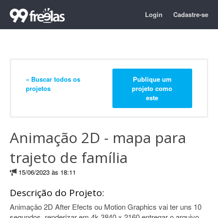
Login
Cadastre-se
« Buscar todos os
Publique um
projetos
projeto como
este
Animação 2D - mapa para
trajeto de família
15/06/2023 às 18:11
Descrição do Projeto:
Animação 2D After Efects ou Motion Graphics vai ter uns 10
segundos, renderizar em 4k 3840 x 2160 entregar o arquivo