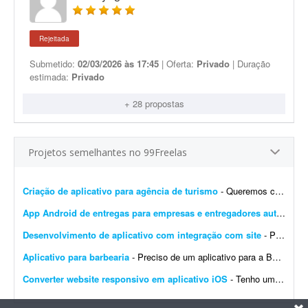
Rejeitada
Submetido:
02/03/2026 às 17:45
| Oferta:
Privado
| Duração
estimada:
Privado
+ 28 propostas
Projetos semelhantes no 99Freelas
Criação de aplicativo para agência de turismo
- Queremos criar um aplicativo para uma agência de turismo que já tem site. Plataforma Android e IOS Um app que seja o site dentro do app,a pessoa acesse o app e tenha as mesmas facili...
App Android de entregas para empresas e entregadores autônomos
Desenvolvimento de aplicativo com integração com site
- Procuro desenvolvedor(a) que tenha histórico de desenvolvimento de aplicativos publicados na Google Play e na App Store. Preciso de experiência comprovada e, se possível, que e...
Aplicativo para barbearia
- Preciso de um aplicativo para a Barbearia Santana. O aplicativo deve permitir que os clientes escolham o serviço, vejam os horários disponíveis, façam agendamento onlin...
Converter website responsivo em aplicativo iOS
- Tenho um website responsivo e preciso transformá-lo em um aplicativo para iPhone, para poder publicá-lo na App Store.