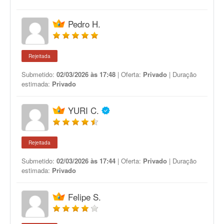
Pedro H.
Rejeitada
Submetido:
02/03/2026 às 17:48
| Oferta:
Privado
| Duração
estimada:
Privado
YURI C.
Rejeitada
Submetido:
02/03/2026 às 17:44
| Oferta:
Privado
| Duração
estimada:
Privado
Felipe S.