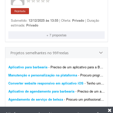
Rejeitada
Submetido:
12/12/2025 às 13:55
| Oferta:
Privado
| Duração
estimada:
Privado
+ 7 propostas
Projetos semelhantes no 99Freelas
Aplicativo para barbearia
- Preciso de um aplicativo para a Barbearia Santana. O aplicativo deve permitir que os clientes escolham o serviço, vejam os horários disponíveis, façam agendamento onlin...
Manutenção e personalização na plataforma
- Procuro programador com experiência comprovada na plataforma GPSWOX. O trabalho consiste em realizar manutenção, correções, personalizações e atualiz...
Converter website responsivo em aplicativo iOS
- Tenho um website responsivo e preciso transformá-lo em um aplicativo para iPhone, para poder publicá-lo na App Store.
Aplicativo de agendamento para barbearia
- Preciso de um aplicativo para gerenciar e agendar horários na minha barbearia. Já tenho um site, mas desejo um aplicativo específico para agendamentos.
Agendamento de serviço de beleza
- Procuro um profissional que desenvolva um app para agendamento online que permite pagamento direto pelo app. Mais detalhes após a assinatura da NDA.