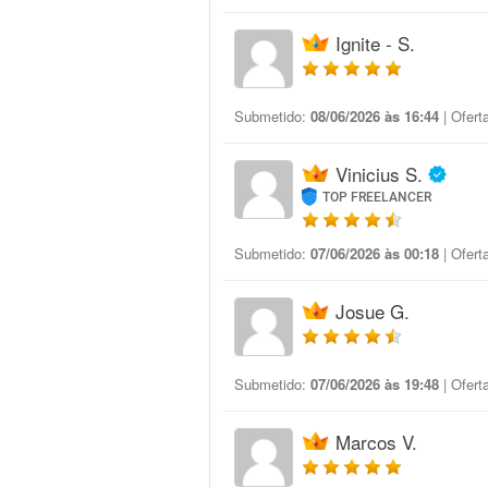
Ignite - S.
Submetido:
08/06/2026 às 16:44
| Ofert
Vinicius S.
TOP FREELANCER
Submetido:
07/06/2026 às 00:18
| Ofert
Josue G.
Submetido:
07/06/2026 às 19:48
| Ofert
Marcos V.