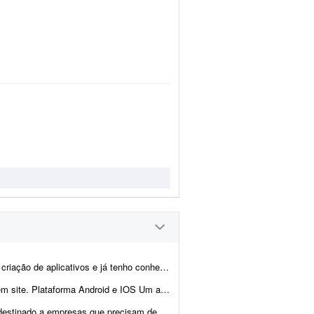
dos valores praticados no mercado, bem como do prazo médio necessário p...
site dentro do app,a pessoa acesse o app e tenha as mesmas facili...
regadores autônomos. - Cadastro separado para entregador e empresa, com painel espec&ia...