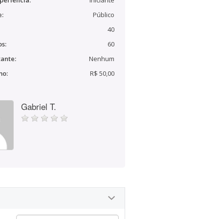
periência:
Iniciante
e:
Público
40
s:
60
ante:
Nenhum
mo:
R$ 50,00
Gabriel T.