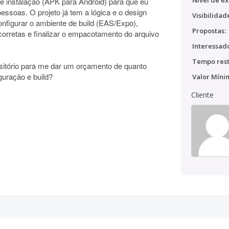
Nível de ex
 de instalação (APK para Android) para que eu
pessoas. O projeto já tem a lógica e o design
Visibilidad
onfigurar o ambiente de build (EAS/Expo),
Propostas:
corretas e finalizar o empacotamento do arquivo
Interessado
Tempo rest
ositório para me dar um orçamento de quanto
guração e build?
Valor Míni
Cliente