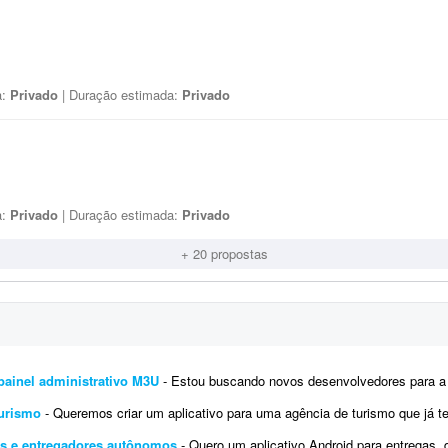
a:
Privado
| Duração estimada:
Privado
a:
Privado
| Duração estimada:
Privado
+ 20 propostas
painel administrativo M3U
- Estou buscando novos desenvolvedores para a criação de aplicativos e já tenho conhecimento 
turismo
- Queremos criar um aplicativo para uma agência de turismo que já tem site. Plataforma Android e IOS Um app que seja o 
as e entregadores autônomos
- Quero um aplicativo Android para entregas, destinado a empresas que precisam de entregas feitas por ent