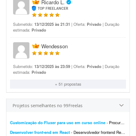
Ricardo L.
TOP FREELANCER
Submetido:
13/12/2025 às 21:31
| Oferta:
Privado
| Duração
estimada:
Privado
Wendesson
Submetido:
13/12/2025 às 23:59
| Oferta:
Privado
| Duração
estimada:
Privado
+ 51 propostas
Projetos semelhantes no 99Freelas
Customização do Fluxer para uso em curso online
- Procuro desenvolvedor para fazer algumas customizações na API do Fluxer (fluxer.app) para uso em um curso online. A ideia é manter praticamente toda a estrutura atual da plata...
Desenvolver front-end em React
- Desenvolvedor frontend React com Tailwind CSS. Experiência na integração de APIs REST e autenticação por token (AWS Cognito é diferencial). O design j&aacut...