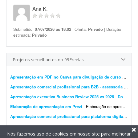
Ana K.
Submetido:
07/07/2026 às 18:02
| Oferta:
Privado
| Duração
estimada:
Privado
Projetos semelhantes no 99Freelas
Apresentação em PDF no Canva para divulgação de curso de estética
Apresentação comercial profissional para B2B - assessoria de marketplace
Apresentação executiva Business Review 2025 vs 2026 - Dolce & Gabbana
Elaboração de apresentação em Prezi
- Elaboração de apresentação em Prezi. O que será disponibilizado para você? 1. Você terá acesso a um arquivo com os tópicos da apresenta...
Apresentação comercial profissional para plataforma digital
- Preci
Nós fazemos uso de cookies em nosso site para melhorar