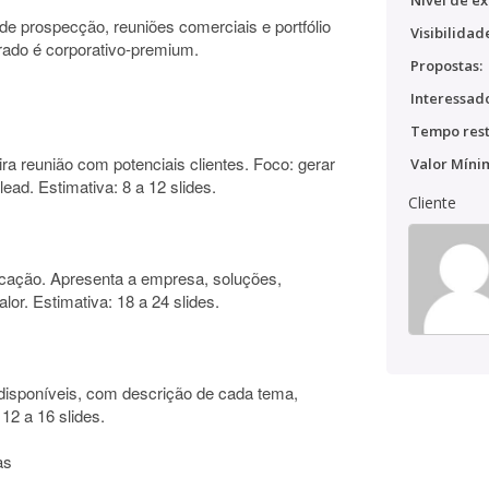
Nível de ex
 de prospecção, reuniões comerciais e portfólio
Visibilidad
erado é corporativo-premium.
Propostas:
Interessado
Tempo rest
a reunião com potenciais clientes. Foco: gerar
Valor Míni
lead. Estimativa: 8 a 12 slides.
Cliente
icação. Apresenta a empresa, soluções,
alor. Estimativa: 18 a 24 slides.
 disponíveis, com descrição de cada tema,
12 a 16 slides.
as