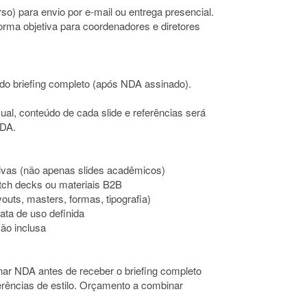
so) para envio por e-mail ou entrega presencial.
orma objetiva para coordenadores e diretores
o do briefing completo (após NDA assinado).
ual, conteúdo de cada slide e referências será
NDA.
tivas (não apenas slides acadêmicos)
tch decks ou materiais B2B
uts, masters, formas, tipografia)
ata de uso definida
são inclusa
ar NDA antes de receber o briefing completo
erências de estilo. Orçamento a combinar