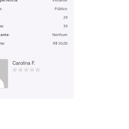
periência:
Iniciante
e:
Público
29
s:
39
ante:
Nenhum
mo:
R$ 50,00
Carolina F.