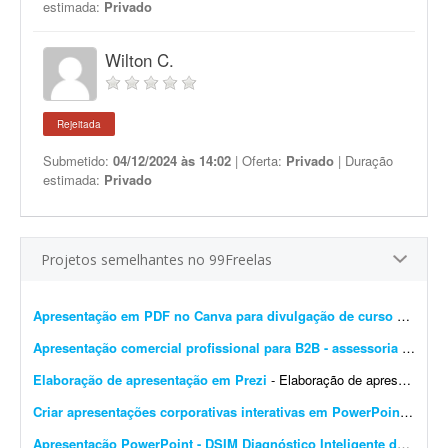
estimada:
Privado
Wilton C.
Rejeitada
Submetido:
04/12/2024 às 14:02
| Oferta:
Privado
| Duração
estimada:
Privado
Projetos semelhantes no 99Freelas
Apresentação em PDF no Canva para divulgação de curso de estética
Apresentação comercial profissional para B2B - assessoria de marketplace
Elaboração de apresentação em Prezi
- Elaboração de apresentação em Prezi. O que será disponibilizado para você? 1. Você terá acesso a um arquivo com os tópicos da apresenta...
Criar apresentações corporativas interativas em PowerPoint
- Preci
Apresentação PowerPoint - DSIM Diagnóstico Inteligente de Selos Mecânicos