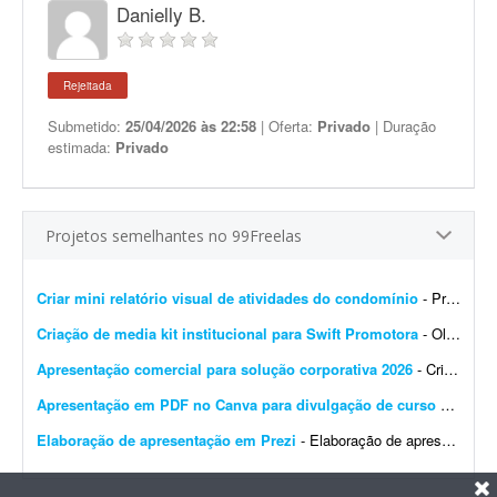
Danielly B.
Rejeitada
Submetido:
25/04/2026 às 22:58
| Oferta:
Privado
| Duração
estimada:
Privado
Projetos semelhantes no 99Freelas
Criar mini relatório visual de atividades do condomínio
- Procuro um(a) freelancer para produzir um mini relatório visual das atividades executadas em um condomínio que administro, a partir de fotos que eu envio. Como funciona: - Envio as ...
Criação de media kit institucional para Swift Promotora
- Olá! :) Estou procurando um designer gráfico com experiência em apresentações, materiais institucionais e comerciais para criar um media kit da Swift Promotora. ...
Apresentação comercial para solução corporativa 2026
- Criação de apresentação para venda de solução corporativa em 2026. Aproximadamente 15 a 17 slides. Sumarizar as informações de forma estrat...
Apresentação em PDF no Canva para divulgação de curso de estética
Elaboração de apresentação em Prezi
- Elaboração de apresentação em Prezi. O que será disponibilizado para você? 1. Você terá acesso a um arquivo com os tópicos da apresenta...