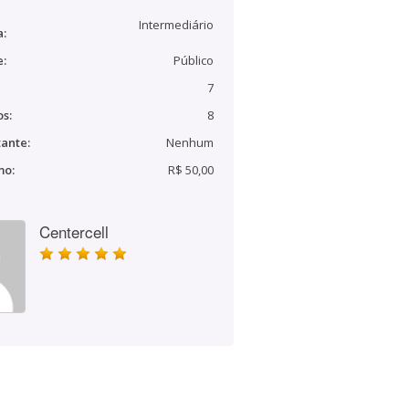
Intermediário
a:
e:
Público
7
s:
8
ante:
Nenhum
mo:
R$ 50,00
Centercell