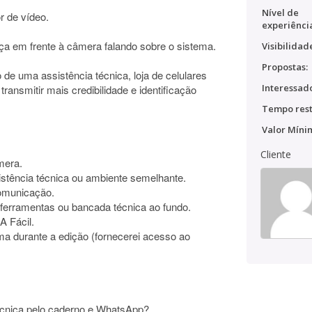
Nível de
r de vídeo.
experiênci
a em frente à câmera falando sobre o sistema.
Visibilidad
Propostas:
 de uma assistência técnica, loja de celulares
Interessado
 transmitir mais credibilidade e identificação
Tempo rest
Valor Míni
Cliente
mera.
istência técnica ou ambiente semelhante.
comunicação.
 ferramentas ou bancada técnica ao fundo.
A Fácil.
ma durante a edição (fornecerei acesso ao
técnica pelo caderno e WhatsApp?