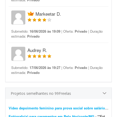
Markeetar D.
Submetido:
16/06/2026 às 19:09
| Oferta:
Privado
| Duração
estimada:
Privado
Audrey R.
Submetido:
17/06/2026 às 19:27
| Oferta:
Privado
| Duração
estimada:
Privado
Projetos semelhantes no 99Freelas
Vídeo depoimento feminino para prova social sobre salário-maternidade
Fotógrafo(a) para casamentos em Belo Horizonte/MG
- **Fotógrafo(a) freelancer para cobertura de casamento - Belo Horizonte/MG** Estou procurando um(a) fotógrafo(a) freelancer para atuar na cobertura de um casamento em Belo Horizonte/M...