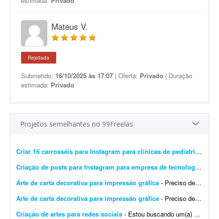
estimada:
Privado
Mateus V.
Rejeitada
Submetido:
16/10/2025 às 17:07
| Oferta:
Privado
| Duração
estimada:
Privado
Projetos semelhantes no 99Freelas
Criar 16 carrosséis para Instagram para clínicas de pediatria
- Preci
Criação de posts para Instagram para empresa de tecnologia
- Esto
Arte de carta decorativa para impressão gráfica
- Preciso de um design para imprimir uma carta decorativa na gráfica. A arte deve ser editável em PDF, conforme exigido pela gráfica. Quero unir dois elementos: o lobo ficar&aac...
Arte de carta decorativa para impressão gráfica
- Preciso de um design para imprimir uma carta decorativa na gráfica. A arte deve ser editável em PDF, conforme exigido pela gráfica. Quero unir dois elementos: o lobo no cart&a...
Criação de artes para redes sociais
- Estou buscando um(a) designer para uma parceria de longo prazo na criação de artes para redes sociais. A demanda inicial será de: * 8 artes para o feed por mês; * Stori...