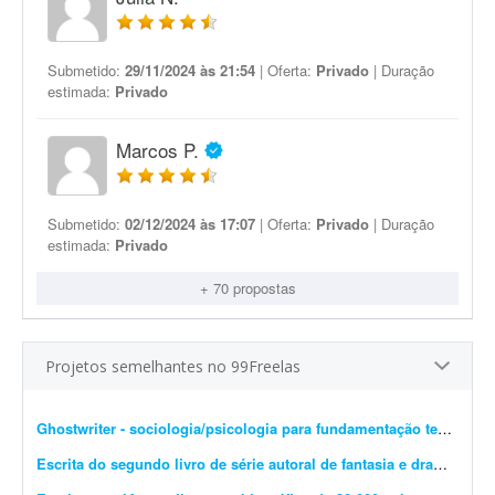
Submetido:
29/11/2024 às 21:54
| Oferta:
Privado
| Duração
estimada:
Privado
Marcos P.
Submetido:
02/12/2024 às 17:07
| Oferta:
Privado
| Duração
estimada:
Privado
+ 70 propostas
Projetos semelhantes no 99Freelas
Ghostwriter - sociologia/psicologia para fundamentação teórica
- I
Escrita do segundo livro de série autoral de fantasia e drama
- Esto