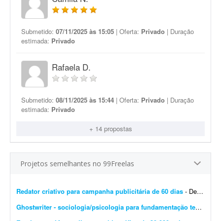
Submetido:
07/11/2025 às 15:05
| Oferta:
Privado
| Duração
estimada:
Privado
Rafaela D.
Submetido:
08/11/2025 às 15:44
| Oferta:
Privado
| Duração
estimada:
Privado
+ 14 propostas
Projetos semelhantes no 99Freelas
Redator criativo para campanha publicitária de 60 dias
- Desenvolver supervisão editorial, definição de objetivos, escrita de títulos e blocos de texto e definição do estilo de campanha para uma campanha publicit...
Ghostwriter - sociologia/psicologia para fundamentação teórica
- I