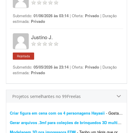
Submetido:
01/06/2026 às 03:14
| Oferta:
Privado
| Duração
estimada:
Privado
Justino J.
Rejeitada
Submetido:
05/05/2026 às 23:14
| Oferta:
Privado
| Duração
estimada:
Privado
Projetos semelhantes no 99Freelas
Criar figura em cena com os 4 personagens Hayasii
- Gostaria de uma figura que, na verdade, seja uma cena com os quatro personagens da banda Hayasii, de DanDaDan. A cena de referência está em anexo. Minha ideia é que os personage...
Gerar arquivos .3mf para coleções de brinquedos 3D multicoloridos
Modelagem 3D pra impressora FDM
- Tenho um tênis que precisava taransformá-lo em modelo 3D. Este cliente quer fazer isso com todos os tênis da marca, este seria um piloto pra validação de uma futura...