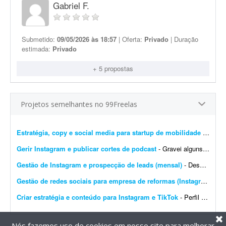
Gabriel F.
Submetido:
09/05/2026 às 18:57
| Oferta:
Privado
| Duração
estimada:
Privado
+ 5 propostas
Projetos semelhantes no 99Freelas
Estratégia, copy e social media para startup de mobilidade
- Busco um profissional freelancer ou microagência para um projeto inicial de conteúdo, posicionamento digital e gestão de redes sociais da YUZZA, uma startup de mobilidade em fas...
Gerir Instagram e publicar cortes de podcast
- Gravei alguns episódios de podcast e preciso de alguém para postar e gerir meu Instagram ? não tenho paciência para isso kkk. Eu já tenho 7 podcasts gravados que ...
Gestão de Instagram e prospecção de leads (mensal)
- Descrição Busco um(a) freelancer para apoiar o marketing de uma startup SaaS voltada para o mercado de body piercing. O objetivo é executar atividades de marketing durante 30...
Gestão de redes sociais para empresa de reformas (Instagram e TikTok)
Criar estratégia e conteúdo para Instagram e TikTok
- Perfil procurado Estamos procurando um(a) freelancer criativo(a), de preferência em início de carreira, para nos ajudar a crescer o Instagram e o TikTok do nosso Airbnb Bangalô ...
Nós fazemos uso de cookies em nosso site para melhorar