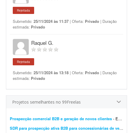
Rejeitada
Submetido:
25/11/2024 às 11:37
| Oferta:
Privado
| Duração
estimada:
Privado
Raquel G.
Rejeitada
Submetido:
25/11/2024 às 13:18
| Oferta:
Privado
| Duração
estimada:
Privado
Projetos semelhantes no 99Freelas
Prospecção comercial B2B e geração de novos clientes
- Estamos buscando um profissional com perfil comercial para atuar em um projeto de prospecção e desenvolvimento de novas oportunidades B2B para a Guebly. O objetivo será identi...
SDR para prospecção ativa B2B para concessionárias de veículos
-