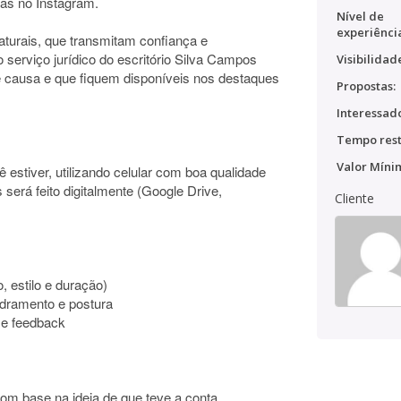
as no Instagram.
Nível de
experiênci
naturais, que transmitam confiança e
o serviço jurídico do escritório Silva Campos
Visibilidad
e causa e que fiquem disponíveis nos destaques
Propostas:
Interessado
Tempo rest
Valor Míni
 estiver, utilizando celular com boa qualidade
será feito digitalmente (Google Drive,
Cliente
, estilo e duração)
adramento e postura
 e feedback
 com base na ideia de que teve a conta