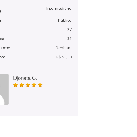
Intermediário
a:
e:
Público
27
s:
31
ante:
Nenhum
mo:
R$ 50,00
Djonata C.