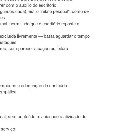
r com o auxílio do escritório
gundos cada), estilo “relato pessoal”, como se
ies
soal, permitindo que o escritório reposte a
r excluída livremente — basta aguardar o tempo
destaques
ima, sem parecer atuação ou leitura
esempenho e adequação do conteúdo
 empática
soal, sem conteúdo relacionado à atividade de
 serviço