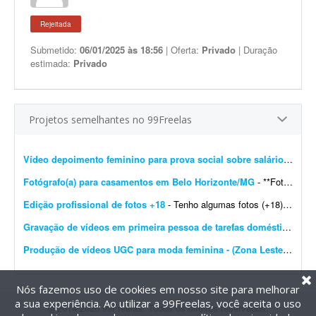
Rejeitada
Submetido:
06/01/2025 às 18:56
| Oferta:
Privado
| Duração
estimada:
Privado
Projetos semelhantes no 99Freelas
Vídeo depoimento feminino para prova social sobre salário-maternidade
Fotógrafo(a) para casamentos em Belo Horizonte/MG
- **Fotógrafo(a) freelancer para cobertura de casamento - Belo Horizonte/MG** Estou procurando um(a) fotógrafo(a) freelancer para atuar na cobertura de um casamento em Belo Horizonte/M...
Edição profissional de fotos +18
- Tenho algumas fotos (+18) e preciso que você melhore a qualidade e deixe o resultado bastante profissional. As imagens são para uso no meu site de trabalho. Gostaria que, se poss&iacu...
Gravação de vídeos em primeira pessoa de tarefas domésticas
- Es
Produção de vídeos UGC para moda feminina - (Zona Leste de SP)
Nós fazemos uso de cookies em nosso site para melhorar
a sua experiência. Ao utilizar a 99Freelas, você aceita o uso
@2014-2026 99Freelas. Todos os direitos reservados.