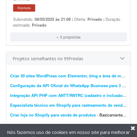
Rejeitada
Submetido:
08/05/2025 às 21:08
| Oferta:
Privado
| Duração
estimada:
Privado
+ 3 propostas
Projetos semelhantes no 99Freelas
Criar 30 sites WordPress com Elementor, blog e área de membros
Configuração da API Oficial do WhatsApp Business para 3 instâncias
Integração API PHP com ANTT/RNTRC (cadastro e inclusão)
- Prec
Especialista técnico em Shopify para rastreamento de vendas e Meta Pixel
Criar loja no Shopify para venda de produtos
- Basicamente, quero que o site seja construído do zero e configurado no Shopify para venda de produtos. O carrinho de compras deve ter upsell. O produto deve ser configurado com variantes: a...
Nós fazemos uso de cookies em nosso site para melhorar