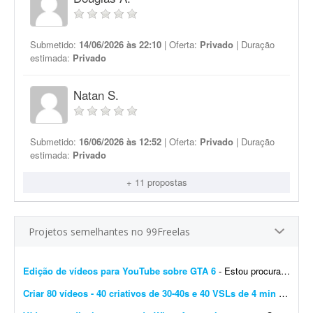
Submetido:
14/06/2026 às 22:10
| Oferta:
Privado
| Duração
estimada:
Privado
Natan S.
Submetido:
16/06/2026 às 12:52
| Oferta:
Privado
| Duração
estimada:
Privado
+ 11 propostas
Projetos semelhantes no 99Freelas
Edição de vídeos para YouTube sobre GTA 6
- Estou procurando um editor de vídeo para editar vídeos longos para YouTube, mais especificamente sobre GTA 6. A edição não precisa ser muito sofisticada. Procuro...
Criar 80 vídeos - 40 criativos de 30-40s e 40 VSLs de 4 min
- São 20 cursos online + 20 pacotes de serviços. Então, precisarei criar, para cada item, 1 criativo de 30s a 40s + 1 VSL de 4 min a 4 min 30s. Total = 40 criativos + 40 VSL = ...