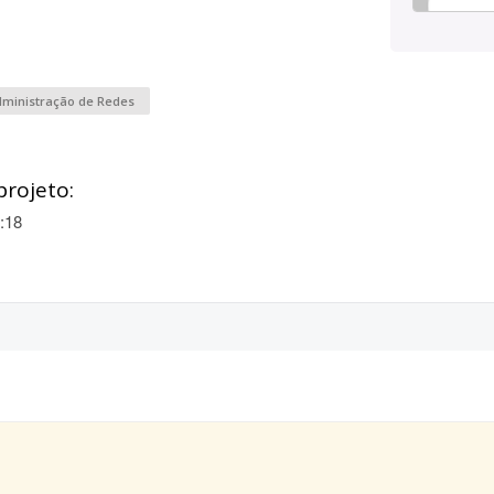
dministração de Redes
projeto:
:18