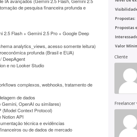
Nível de ex
de IA avançados (Gemini 2.5 Flash, Gemini 2.5
omação de pesquisa financeira profunda e
Visibilidad
Propostas:
Propostas e
ini 2.5 Flash + Gemini 2.5 Pro + Google Deep
Interessado
hema analytics_views, acesso somente leitura)
Valor Míni
croeconômica profunda (Brasil e EUA)
Cliente
I / DeepAgent
ion e no Looker Studio
orkflows complexos, webhooks, tratamento de
delagem de dados
Freelancer
e Gemini, OpenAI ou similares)
 (Model Context Protocol)
 Notion API
ocumentação técnica e evidências
s financeiros ou de dados de mercado