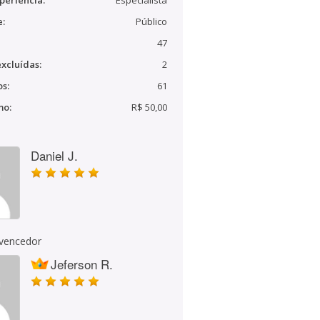
periência:
Especialista
e:
Público
47
xcluídas:
2
s:
61
mo:
R$ 50,00
Daniel J.
 vencedor
Jeferson R.