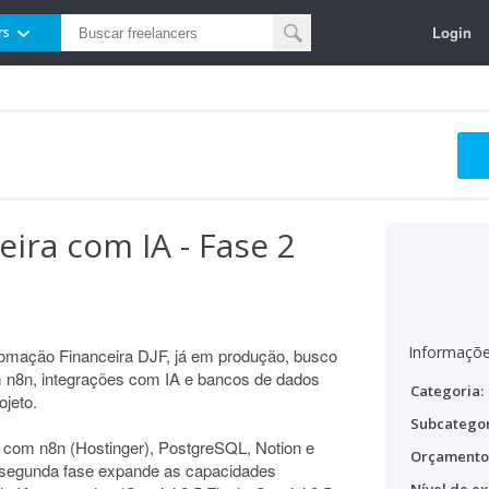
Login
rs
ira com IA - Fase 2
Informaçõe
omação Financeira DJF, já em produção, busco
 n8n, integrações com IA e bancos de dados
Categoria:
ojeto.
Subcategor
va com n8n (Hostinger), PostgreSQL, Notion e
Orçamento
A segunda fase expande as capacidades