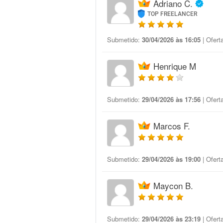
Adriano C.
TOP FREELANCER
Submetido:
30/04/2026 às 16:05
| Ofert
Henrique M
Submetido:
29/04/2026 às 17:56
| Ofert
Marcos F.
Submetido:
29/04/2026 às 19:00
| Ofert
Maycon B.
Submetido:
29/04/2026 às 23:19
| Ofert