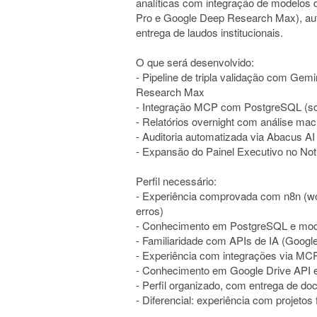
analíticas com integração de modelos 
Pro e Google Deep Research Max), aut
entrega de laudos institucionais.
O que será desenvolvido:
- Pipeline de tripla validação com Gem
Research Max
- Integração MCP com PostgreSQL (sc
- Relatórios overnight com análise ma
- Auditoria automatizada via Abacus A
- Expansão do Painel Executivo no Not
Perfil necessário:
- Experiência comprovada com n8n (w
erros)
- Conhecimento em PostgreSQL e mo
- Familiaridade com APIs de IA (Googl
- Experiência com integrações via MCP
- Conhecimento em Google Drive API e
- Perfil organizado, com entrega de d
- Diferencial: experiência com projeto