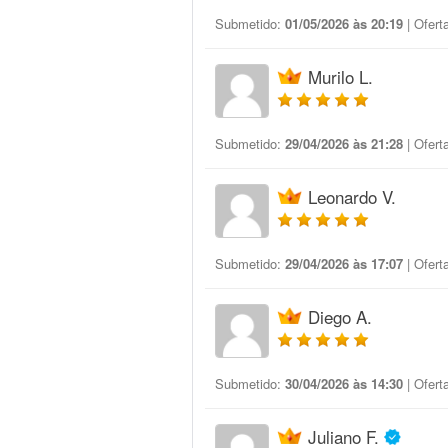
Submetido:
01/05/2026 às 20:19
| Ofert
Murilo L.
Submetido:
29/04/2026 às 21:28
| Ofert
Leonardo V.
Submetido:
29/04/2026 às 17:07
| Ofert
Diego A.
Submetido:
30/04/2026 às 14:30
| Ofert
Juliano F.