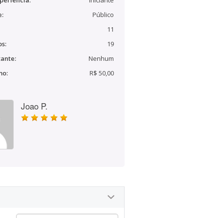
periência:
Iniciante
e:
Público
11
s:
19
ante:
Nenhum
mo:
R$ 50,00
Joao P.