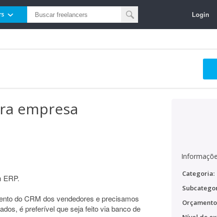
Login
rs
ara empresa
Informaçõe
Categoria:
m ERP.
Subcategor
ento do CRM dos vendedores e precisamos
Orçamento
dos, é preferível que seja feito via banco de