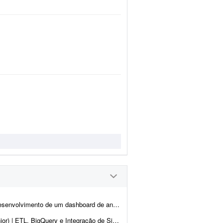
importações de certos produtos na América do Sul. Meu conhecime...
emas ## Sobre o projeto Buscamos um profissional, nível Ple...