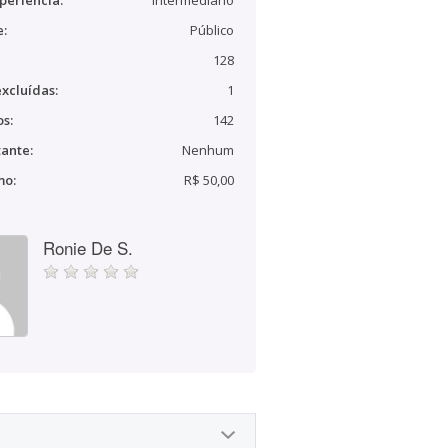
periência:
Intermediário
e:
Público
128
xcluídas:
1
s:
142
ante:
Nenhum
mo:
R$ 50,00
Ronie De S.