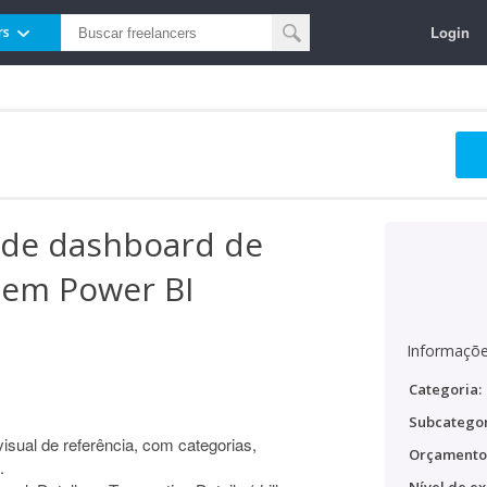
Login
rs
 de dashboard de
 em Power BI
Informaçõe
Categoria:
Subcategor
sual de referência, com categorias,
Orçamento
.