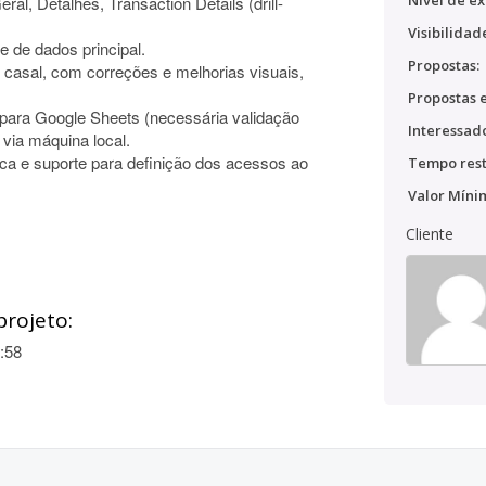
Nível de ex
al, Detalhes, Transaction Details (drill-
Visibilidad
e de dados principal.
Propostas:
 casal, com correções e melhorias visuais,
Propostas e
 para Google Sheets (necessária validação
Interessado
 via máquina local.
ica e suporte para definição dos acessos ao
Tempo rest
Valor Míni
Cliente
projeto:
:58