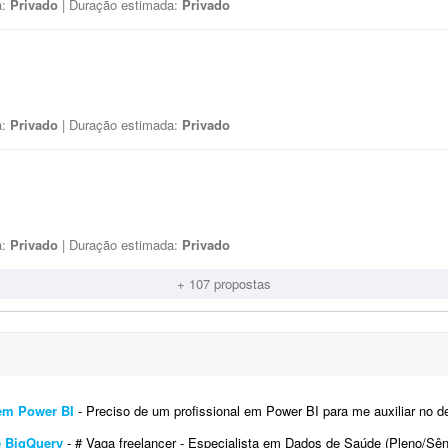
a:
Privado
| Duração estimada:
Privado
a:
Privado
| Duração estimada:
Privado
a:
Privado
| Duração estimada:
Privado
+ 107 propostas
em Power BI
- Preciso de um profissional em Power BI para me auxiliar no desenvolvimento de um dashboard de análise de 
e BigQuery
- # Vaga freelancer - Especialista em Dados de Saúde (Pleno/Sênior) | ETL, BigQuery e Integração de Sist