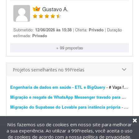
Gustavo A.
Submetido:
12/06/2026 às 15:38
| Oferta:
Privado
| Duração
estimada:
Privado
+ 99 propostas
Projetos semelhantes no 99Freelas
Engenharia de dados em saúde - ETL e BigQuery
- # Vaga freelancer - Especialista em Dados de Saúde (Pleno/Sênior) | ETL, BigQuery e Integração de Sistemas ## Sobre o projeto Buscamos um profissional, nível Ple...
Migração e resgate de WhatsApp Messenger travado para WhatsApp Business
Migração do Supabase do Lovable para instância própria
- Migração do projeto Supabase atualmente hospedado no Lovable para uma instância própria, sem migração de dados. Escopo do trabalho: - Criar novo projeto no...
Nós fazemos uso de cookies em nosso site para melhorar
a sua experiência. Ao utilizar a 99Freelas, você aceita o uso
@2014-2026 99Freelas. Todos os direitos reservados.
de cookies de acordo com a nossa
política de privacidade
.
Termos de uso
|
Política de privacidade