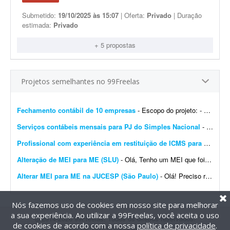
Submetido:
19/10/2025 às 15:07
| Oferta:
Privado
| Duração
estimada:
Privado
+ 5 propostas
Projetos semelhantes no 99Freelas
Fechamento contábil de 10 empresas
- Escopo do projeto: - Fechamento contábil de 10 empresas, período de janeiro a junho. - Entrega com contas conciliadas e composição de contas. - Empresas, majoritariament...
Serviços contábeis mensais para PJ do Simples Nacional
- Preciso de um profissional ou consultoria contábil para assumir as rotinas fiscais e as declarações periódicas de um PJ do Simples Nacional. - Emissão de notas f...
Profissional com experiência em restituição de ICMS para produtor rural
Alteração de MEI para ME (SLU)
- Olá, Tenho um MEI que foi desenquadrado em 01/2026 por excesso de faturamento. Preciso fazer a alteração de MEI para ME (SLU). CNPJ: 57215203000112 Por favor, quem tiver int...
Alterar MEI para ME na JUCESP (São Paulo)
- Olá! Preciso realizar a alteração de um MEI para ME no estado de São Paulo e não tenho CRC/SP ativo, que é exigido pela JUCESP no processo. Busco um parce...
Nós fazemos uso de cookies em nosso site para melhorar
a sua experiência. Ao utilizar a 99Freelas, você aceita o uso
@2014-2026 99Freelas. Todos os direitos reservados.
de cookies de acordo com a nossa
política de privacidade
.
Termos de uso
|
Política de privacidade