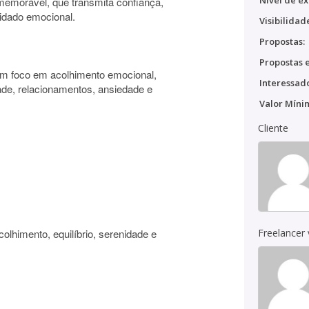
Nível de ex
e memorável, que transmita confiança,
idado emocional.
Visibilidad
Propostas:
Propostas e
com foco em acolhimento emocional,
Interessado
ade, relacionamentos, ansiedade e
Valor Míni
Cliente
colhimento, equilíbrio, serenidade e
Freelancer