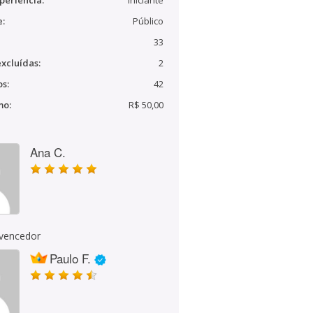
periência:
Iniciante
e:
Público
33
xcluídas:
2
s:
42
mo:
R$ 50,00
Ana C.
 vencedor
Paulo F.