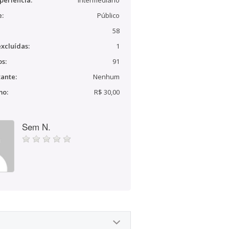
periência:
Intermediário
e:
Público
58
xcluídas:
1
s:
91
ante:
Nenhum
mo:
R$ 30,00
Sem N.