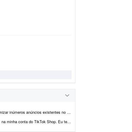
 O trabalho envolve duas frentes principais para garantir a correta...
os produtos. O trabalho é cadastrar corretamente os produtos e, futuramente, re...