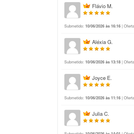
Flávio M.
Submetido:
10/06/2026 às 16:16
| Ofert
Aléxia G.
Submetido:
10/06/2026 às 13:18
| Ofert
Joyce E.
Submetido:
10/06/2026 às 11:16
| Ofert
Julia C.
Submetido:
10/06/2026 às 14:01
| Ofert