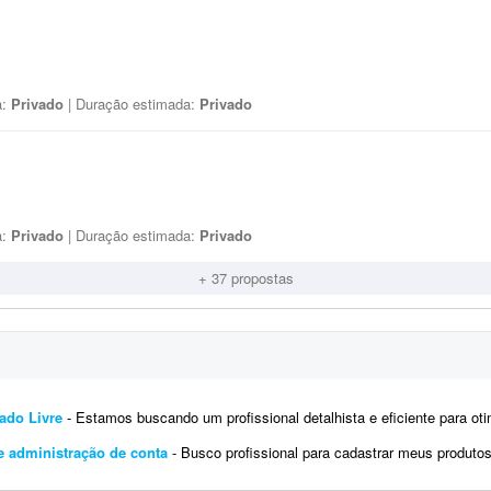
a:
Privado
| Duração estimada:
Privado
a:
Privado
| Duração estimada:
Privado
+ 37 propostas
ado Livre
- Estamos buscando um profissional detalhista e eficiente para otimizar inúmeros anúncios existentes no Mercado Livre.
e administração de conta
- Busco profissional para cadastrar meus produtos na minha conta do TikTok Shop. Eu tenho fotos e vídeos d