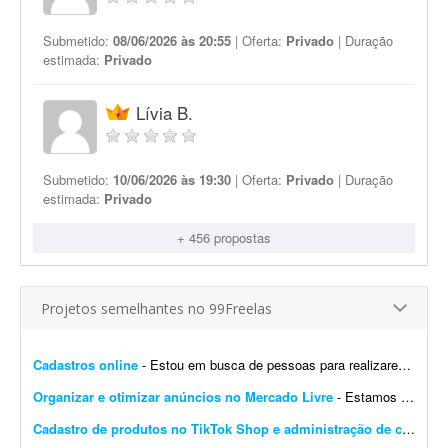
Submetido:
08/06/2026 às 20:55
| Oferta:
Privado
| Duração
estimada:
Privado
Lívia B.
Submetido:
10/06/2026 às 19:30
| Oferta:
Privado
| Duração
estimada:
Privado
+ 456 propostas
Projetos semelhantes no 99Freelas
Cadastros online
- Estou em busca de pessoas para realizarem cadastros em plataformas online, seguindo um passo a passo simples. As atividades são rápidas e levam aproximadamente 5 minutos para serem co...
Organizar e otimizar anúncios no Mercado Livre
- Estamos buscando um profissional detalhista e eficiente para otimizar inúmeros anúncios existentes no Mercado Livre. O trabalho envolve duas frentes principais para garantir a correta...
Cadastro de produtos no TikTok Shop e administração de conta
- B