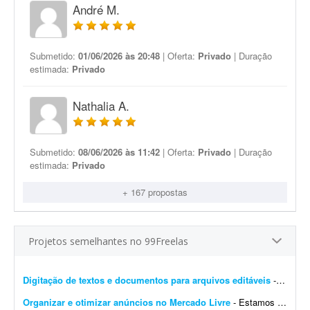
André M.
Submetido:
01/06/2026 às 20:48
| Oferta:
Privado
| Duração
estimada:
Privado
Nathalia A.
Submetido:
08/06/2026 às 11:42
| Oferta:
Privado
| Duração
estimada:
Privado
+ 167 propostas
Projetos semelhantes no 99Freelas
Digitação de textos e documentos para arquivos editáveis
- Preciso de um freelancer para realizar serviços de digitação. O trabalho consiste em passar textos de imagens, fotos ou PDFs para documentos editáveis, mantendo a organi...
Organizar e otimizar anúncios no Mercado Livre
- Estamos buscando um profissional detalhista e eficiente para otimizar inúmeros anúncios existentes no Mercado Livre. O trabalho envolve duas frentes principais para garantir a correta...