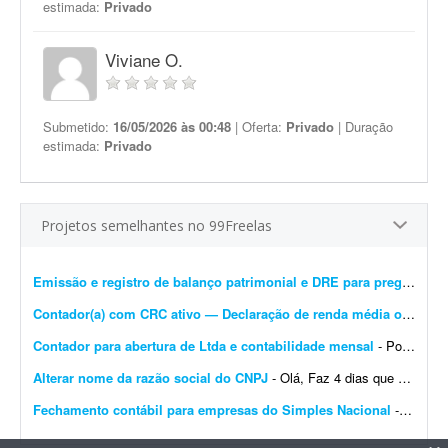
estimada:
Privado
Viviane O.
Submetido:
16/05/2026 às 00:48
| Oferta:
Privado
| Duração
estimada:
Privado
Projetos semelhantes no 99Freelas
Emissão e registro de balanço patrimonial e DRE para pregão
- Est
Contador(a) com CRC ativo — Declaração de renda média ou DECORE para PROUNI
Contador para abertura de Ltda e contabilidade mensal
- Português: Procuro um contador ou escritório de contabilidade para uma Ltda em constituição no Rio de Janeiro, com sócio estrangeiro não residente (belga)....
Alterar nome da razão social do CNPJ
- Olá, Faz 4 dias que abri um CNPJ novo no Simples Nacional. Precisei abrir uma conta no TikTok e o CPF aparece com meu nome de casada; por isso houve divergência no nome registrado na ...
Fechamento contábil para empresas do Simples Nacional
- - Fechamento contábil de 30 empresas do Simples Nacional, referente a 2025. - Entrega com contas conciliadas e demonstrativo de composição de contas. - Empresas prestadoras de ...