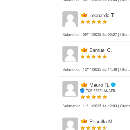
Leonardo T.
Submetido:
09/11/2025 às 00:27
| Ofert
Samuel C.
Submetido:
12/11/2025 às 14:48
| Ofert
Mauro R.
TOP FREELANCER
Submetido:
11/11/2025 às 12:03
| Ofert
Priscilla M.