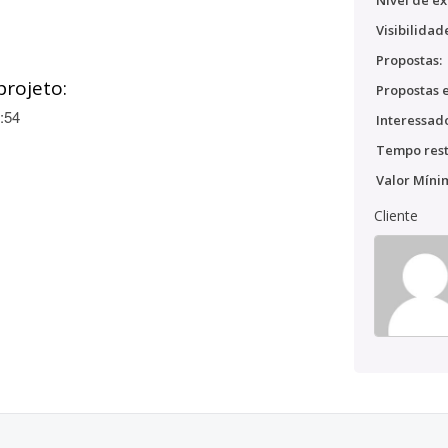
Nível de ex
Visibilidad
Propostas:
projeto:
Propostas e
:54
Interessado
Tempo rest
Valor Míni
Cliente