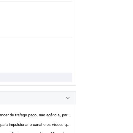
começarmos pequeno e crescermos juntos conforme os resultados ...
ão publicados. O canal foi criado esta semana e possui 1 v...