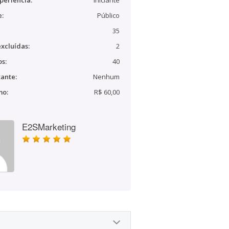
periência:
Iniciante
e:
Público
35
xcluídas:
2
s:
40
ante:
Nenhum
mo:
R$ 60,00
E2SMarketing