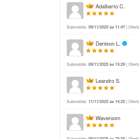
Adalberto C.
Submetido:
09/11/2025 às 11:47
| Ofert
Denison L.
Submetido:
09/11/2025 às 13:29
| Ofert
Leandro S.
Submetido:
11/11/2025 às 14:22
| Ofert
Waveroom
Submetido:
08/11/2025 às 23:38
| Ofert