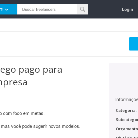
Login
rs
ego pago para
mpresa
Informaçõe
Categoria:
go com foco em metas.
Subcategor
, mas você pode sugerir novos modelos.
Orçamento