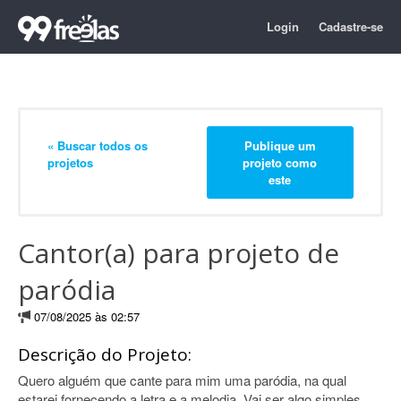
Login
Cadastre-se
« Buscar todos os
Publique um
projetos
projeto como
este
Cantor(a) para projeto de
paródia
07/08/2025 às 02:57
Descrição do Projeto:
Quero alguém que cante para mim uma paródia, na qual
estarei fornecendo a letra e a melodia. Vai ser algo simples,