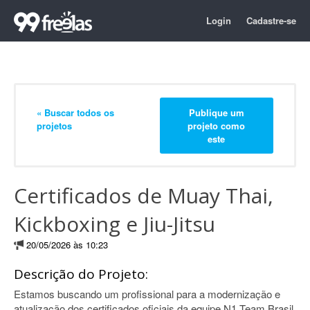
Login
Cadastre-se
« Buscar todos os
Publique um
projetos
projeto como
este
Certificados de Muay Thai,
Kickboxing e Jiu-Jitsu
20/05/2026 às 10:23
Descrição do Projeto:
Estamos buscando um profissional para a modernização e
atualização dos certificados oficiais da equipe N1 Team Brasil,