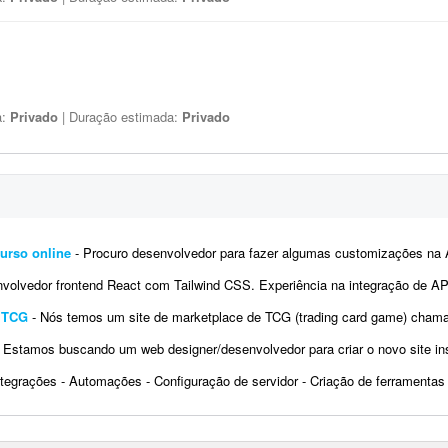
a:
Privado
| Duração estimada:
Privado
urso online
- Procuro desenvolvedor para fazer algumas customizações na API do Fluxer (fluxer.app) para uso em um curso onli
vedor frontend React com Tailwind CSS. Experiência na integração de APIs REST e autenticação por tok
e TCG
- Nós temos um site de marketplace de TCG (trading card game) chamado Capital Collectibles e gostaria de um programador front-e
 Estamos buscando um web designer/desenvolvedor para criar o novo site institucional da BonaFruta Sorvetes. Nossa princi
ntegrações - Automações - Configuração de servidor - Criação de ferramentas Exemplo 