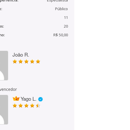
periência:
Especialista
e:
Público
11
s:
20
mo:
R$ 50,00
João R.
 vencedor
Yago L.