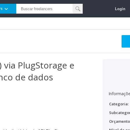
Login
rs
 via PlugStorage e
nco de dados
Informaçõe
Categoria:
Subcategor
Orçamento