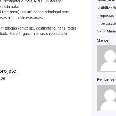
Nível de ex
 (destinatário) pela API PlugStorage;
 cada nota;
Visibilidad
 retornado) em um banco relacional com
Propostas:
ação e trilha de execução.
Interessado
abelas (emitente, destinatário, itens, totais,
Valor Míni
Nesta Fase 1, garantiremos o repositório
Cliente
projeto:
:26
Freelancer