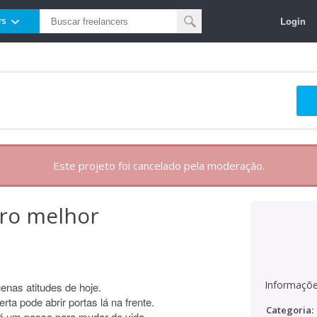
Login
rs
Este projeto foi cancelado pela moderação.
ro melhor
Informaçõe
nas atitudes de hoje.
ta pode abrir portas lá na frente.
Categoria:
 é um passo para mudar de vida.