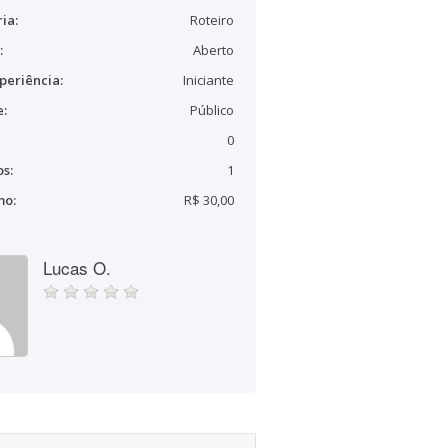
ia:
Roteiro
:
Aberto
periência:
Iniciante
e:
Público
0
s:
1
mo:
R$ 30,00
Lucas O.