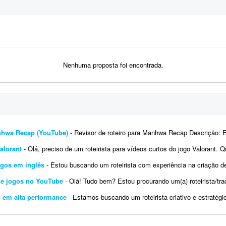
Nenhuma proposta foi encontrada.
anhwa Recap (YouTube)
- Revisor de roteiro para Manhwa Recap Descrição: Estou procurando freelancers para revisar roteiro
Valorant
- Olá, preciso de um roteirista para vídeos curtos do jogo Valorant. Quero expandir a criação do canal iBrunow
ngos em inglês
- Estou buscando um roteirista com experiência na criação de roteiros para vídeos longos, no estilo doc
 de jogos no YouTube
- Olá! Tudo bem? Estou procurando um(a) roteirista/tradutor(a) para trabalhar em um canal do YouTube 
o em alta performance
- Estamos buscando um roteirista criativo e estratégico para colaborar em um projeto de produção