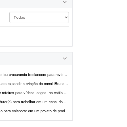
s de vídeos de Manhwa Recap. O trabalho será revisar o roteiro j&aacu...
ski - Valorant e, para isso, preciso de ajuda para escrever ...
umental, que aborde assuntos como crimes reais, histórias assu...
sobre jogos. A maior parte dos roteiros já está pronta em inglês, ent...
 de conteúdo para YouTube, voltado ao nicho de negócios, empreendedo...