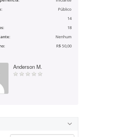
periência:
Iniciante
e:
Público
14
s:
18
ante:
Nenhum
mo:
R$ 50,00
Anderson M.